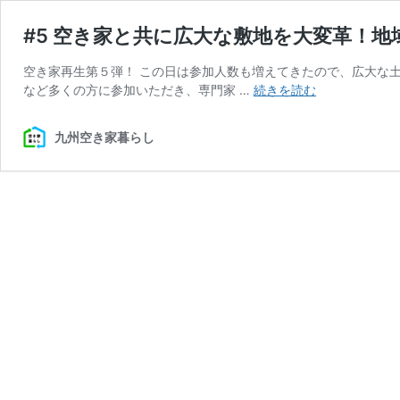
#5 空き家と共に広大な敷地を大変革！
空き家再生第５弾！ この日は参加人数も増えてきたので、広大な
#5
など多くの方に参加いただき、専門家 …
続きを読む
空
き
九州空き家暮らし
家
と
共
に
広
大
な
敷
地
を
大
変
革！
地