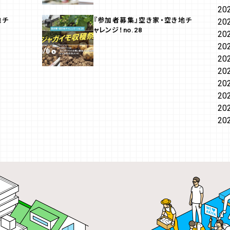
20
地チ
『参加者募集』空き家・空き地チ
20
ャレンジ！no.28
20
20
20
20
20
20
20
20