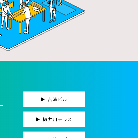
▶ 吉浦ビル
ー
▶ 樋井川テラス