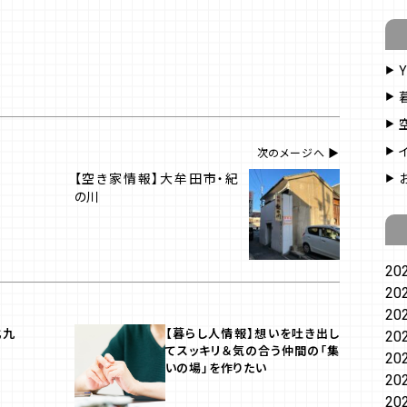
次のメージへ
【空き家情報】大牟田市・紀
の川
20
20
20
北九
【暮らし人情報】想いを吐き出し
20
てスッキリ＆気の合う仲間の「集
20
いの場」を作りたい
20
20