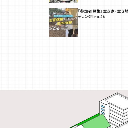
『参加者募集』空き家・空き
ャレンジ！no.26