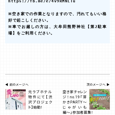
https://fb.me/e/4v9RMNLTu

※空き家での作業となりますので、汚れてもいい格
好で起こしください。

※車でお越しの方は、大牟田熊野神社【第2駐車
前のメージへ
次のメージへ
元ラブホテル
空き家チャレン
物件にて【渋
ジ！no.19『芽
沢プロジェク
かきPARTY〜
ト】始動！
じゃがいも
編〜』参加者募集！